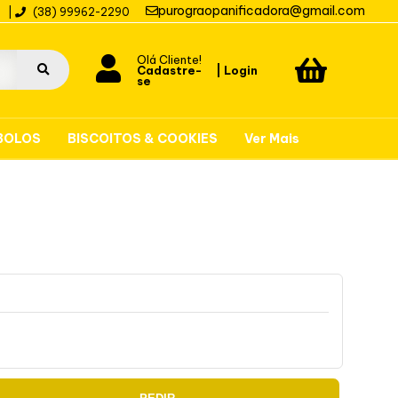
purograopanificadora@gmail.com
0
|
(38) 99962-2290
Olá Cliente!
Cadastre-
|
Login
se
BOLOS
BISCOITOS & COOKIES
Ver Mais