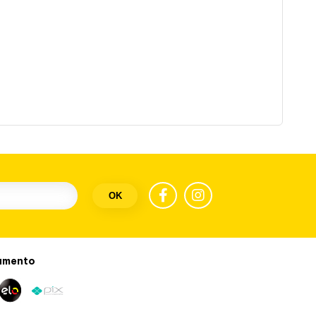
OK
amento