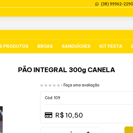
(38) 99962-229
S PRODUTOS
BROAS
SANDUÍCHES
KIT FESTA
PÃO INTEGRAL 300g CANELA
-
Faça uma avaliação
Cód: 109
R$ 10,50
+